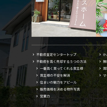
不動産査定センタートップ
か
不動産を高く売却する５つの方法
無
一番高く買ってくれる買主様
買
買主様の不安を解消
マ
住まいの魅力をアピール
販売価格を決める物件写真
営業力