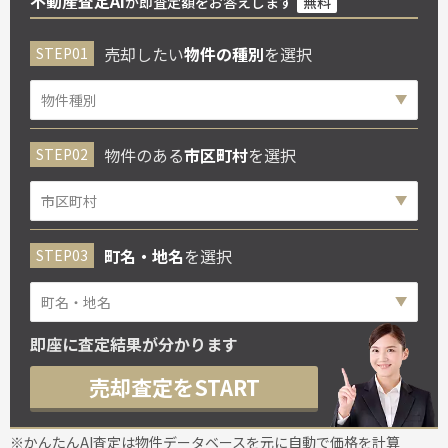
不動産査定AI
が即査定額をお答えします
無料
売却したい
物件の種別
を選択
物件のある
市区町村
を選択
町名・地名
を選択
即座に査定結果が分かります
売却査定をSTART
※かんたんAI査定は物件データベースを元に自動で価格を計算