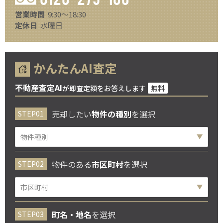
営業時間
9:30～18:30
定休日
水曜日
かんたんAI査定
不動産査定AI
が即査定額をお答えします
無料
売却したい
物件の種別
を選択
物件のある
市区町村
を選択
町名・地名
を選択