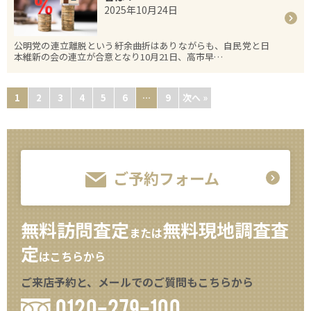
2025年10月24日
公明党の連立離脱という紆余曲折はありながらも、自民党と日
本維新の会の連立が合意となり10月21日、高市早…
1
2
3
4
5
6
…
9
次へ »
ご予約フォーム
無料訪問査定
無料現地調査査
または
定
はこちらから
ご来店予約と、メールでのご質問もこちらから
0120-279-100