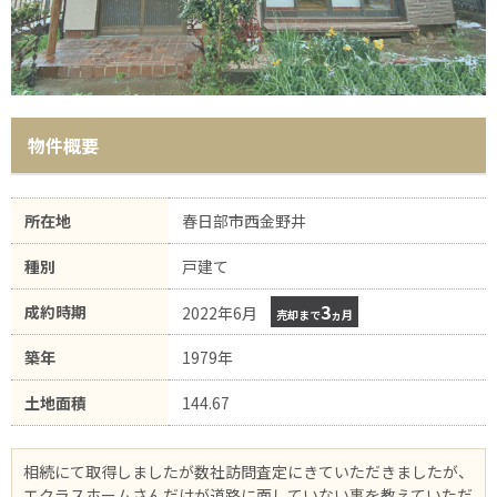
物件概要
所在地
春日部市西金野井
種別
戸建て
3
成約時期
2022年6月
売却まで
ヵ月
築年
1979年
土地面積
144.67
相続にて取得しましたが数社訪問査定にきていただきましたが、
エクラスホームさんだけが道路に面していない事を教えていただ