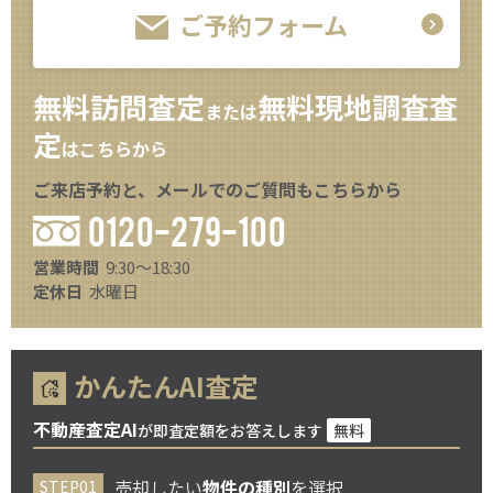
ご予約フォーム
無料訪問査定
無料現地調査査
または
定
はこちらから
ご来店予約と、メールでのご質問もこちらから
0120-279-100
営業時間
9:30～18:30
定休日
水曜日
かんたんAI査定
不動産査定AI
が即査定額をお答えします
無料
売却したい
物件の種別
を選択