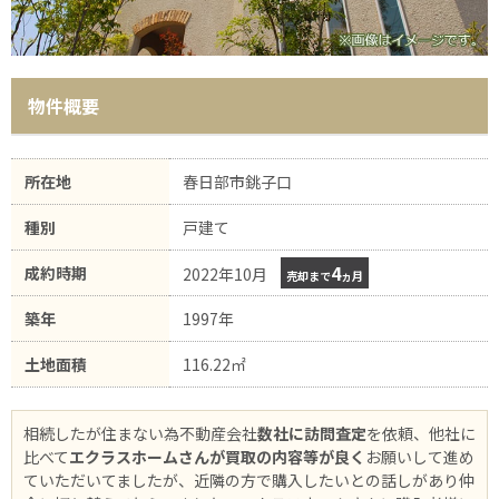
物件概要
所在地
春日部市銚子口
種別
戸建て
4
成約時期
2022年10月
売却まで
ヵ月
築年
1997年
土地面積
116.22㎡
相続したが住まない為不動産会社
数社に訪問査定
を依頼、他社に
比べて
エクラスホームさんが買取の内容等が良く
お願いして進め
ていただいてましたが、近隣の方で購入したいとの話しがあり仲