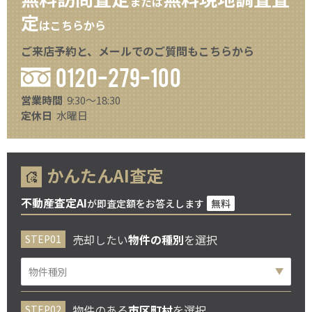
または
定
はこちらから
ご来店予約と、メールでのご質問もこちらから
0120-279-100
営業時間
9:30～18:30
定休日
水曜日
かんたんAI査定
不動産査定AI
が即査定額をお答えします
無料
売却したい
物件の種別
を選択
物件のある
市区町村
を選択