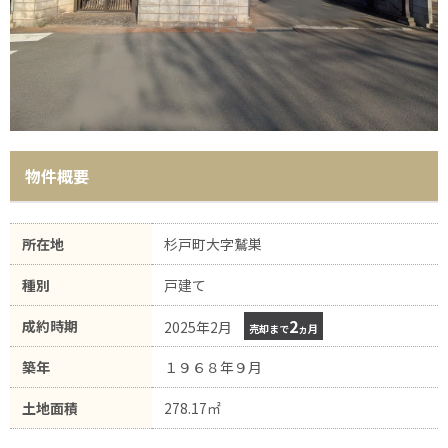
物件概要
所在地
杉戸町大字鷲巣
種別
戸建て
2
成約時期
2025年2月
売却まで
ヵ月
築年
１９６８年９月
土地面積
278.17㎡