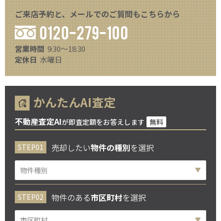
ご来店予約と、メールでのご質問もこちらから
0120-279-100
営業時間
9:30～18:30
定休日
水曜日
かんたんAI査定
不動産査定AI
が即査定額をお答えします
無料
売却したい
物件の種別
を選択
物件のある
市区町村
を選択