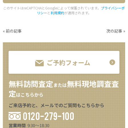
このサイトはreCAPTCHAとGoogleによって保護されています。
プライバシーポ
リシー
と
利用規約
が適用されます。
«
前の記事
次の記事
»
ご予約フォーム
無料訪問査定
無料現地調査査
または
定
はこちらから
ご来店予約と、メールでのご質問もこちらから
0120-279-100
営業時間
9:30～18:30