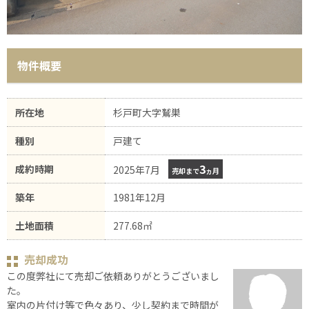
物件概要
所在地
杉戸町大字鷲巣
種別
戸建て
3
成約時期
2025年7月
売却まで
ヵ月
築年
1981年12月
土地面積
277.68㎡
売却成功
この度弊社にて売却ご依頼ありがとうございまし
た。
室内の片付け等で色々あり、少し契約まで時間が