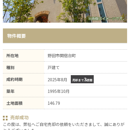
物件概要
所在地
野田市関宿台町
種別
戸建て
3
成約時期
2025年8月
売却まで
週間
築年
1995年10月
土地面積
146.79
売却成功
この度は、弊社へご自宅売却の依頼をいただきまして、誠にありが