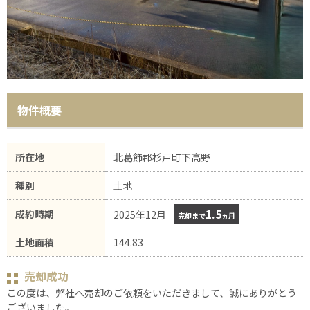
物件概要
所在地
北葛飾郡杉戸町下高野
種別
土地
1.5
成約時期
2025年12月
売却まで
ヵ月
土地面積
144.83
売却成功
この度は、弊社へ売却のご依頼をいただきまして、誠にありがとう
ございました。