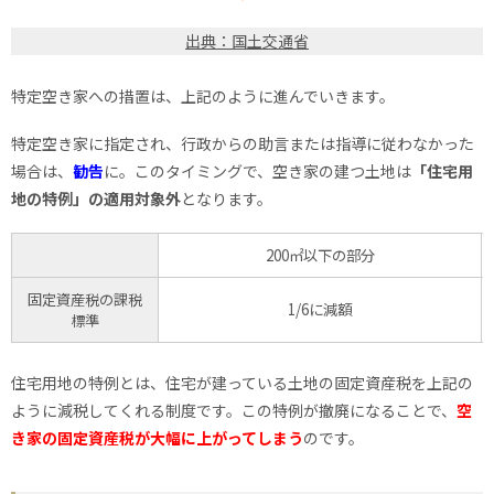
出典：国土交通省
特定空き家への措置は、上記のように進んでいきます。
特定空き家に指定され、行政からの助言または指導に従わなかった
場合は、
勧告
に。このタイミングで、空き家の建つ土地は
「住宅用
地の特例」の適用対象外
となります。
200㎡以下の部分
固定資産税の課税
1/6に減額
標準
住宅用地の特例とは、住宅が建っている土地の固定資産税を上記の
ように減税してくれる制度です。この特例が撤廃になることで、
空
き家の固定資産税が大幅に上がってしまう
のです。