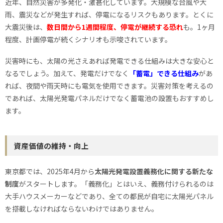
近年、自然災害が多発化・激甚化しています。大規模な台風や大
雨、震災などが発生すれば、停電になるリスクもあります。とくに
大震災後は、
数日間から1週間程度、停電が継続する恐れ
も。1ヶ月
程度、計画停電が続くシナリオも示唆されています。
災害時にも、太陽の光さえあれば発電できる仕組みは大きな安心と
なるでしょう。加えて、発電だけでなく
「蓄電」できる仕組み
があ
れば、夜間や雨天時にも電気を使用できます。災害対策を考えるの
であれば、太陽光発電パネルだけでなく蓄電池の設置もおすすめし
ます。
資産価値の維持・向上
東京都では、2025年4月から
太陽光発電設置義務化に関する新たな
制度
がスタートします。「義務化」とはいえ、義務付けられるのは
大手ハウスメーカーなどであり、全ての都民が自宅に太陽光パネル
を搭載しなければならないわけではありません。