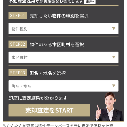
不動産査定AI
が即査定額をお答えします
無料
売却したい
物件の種別
を選択
物件のある
市区町村
を選択
町名・地名
を選択
即座に査定結果が分かります
売却査定をSTART
※かんたんAI査定は物件データベースを元に自動で価格を計算