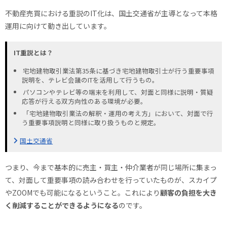
不動産売買における重説のIT化は、国土交通省が主導となって本格
運用に向けて動き出しています。
IT重説とは？
宅地建物取引業法第35条に基づき宅地建物取引士が行う重要事項
説明を、テレビ会議のITを活用して行うもの。
パソコンやテレビ等の端末を利用して、対面と同様に説明・質疑
応答が行える双方向性のある環境が必要。
「宅地建物取引業法の解釈・運用の考え方」において、対面で行
う重要事項説明と同様に取り扱うものと規定。
国土交通省
つまり、今まで基本的に売主・買主・仲介業者が同じ場所に集まっ
て、対面して重要事項の読み合わせを行っていたものが、スカイプ
やZOOMでも可能になるということ。これにより
顧客の負担を大き
く削減することができるようになる
のです。