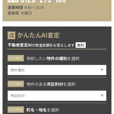
営業時間
9:30～18:30
定休日
水曜日
かんたんAI査定
不動産査定AI
が即査定額をお答えします
無料
売却したい
物件の種別
を選択
物件のある
市区町村
を選択
町名・地名
を選択