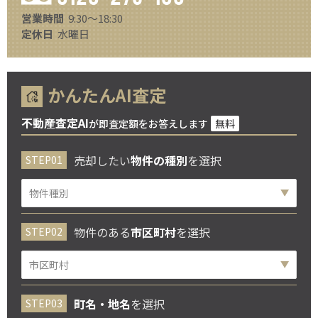
営業時間
9:30～18:30
定休日
水曜日
かんたんAI査定
不動産査定AI
が即査定額をお答えします
無料
売却したい
物件の種別
を選択
物件のある
市区町村
を選択
町名・地名
を選択