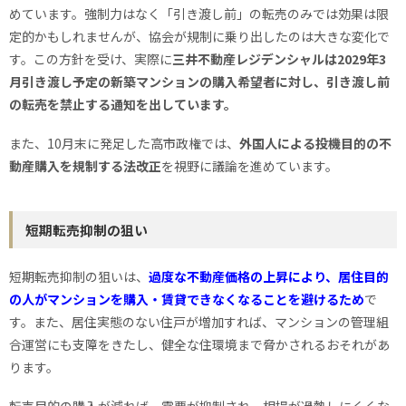
めています。強制力はなく「引き渡し前」の転売のみでは効果は限
定的かもしれませんが、協会が規制に乗り出したのは大きな変化で
す。この方針を受け、実際に
三井不動産レジデンシャルは2029年3
月引き渡し予定の新築マンションの購入希望者に対し、引き渡し前
の転売を禁止する通知を出しています。
また、10月末に発足した高市政権では、
外国人による投機目的の不
動産購入を規制する法改正
を視野に議論を進めています。
短期転売抑制の狙い
短期転売抑制の狙いは、
過度な不動産価格の上昇により、居住目的
の人がマンションを購入・賃貸できなくなることを避けるため
で
す。また、居住実態のない住戸が増加すれば、マンションの管理組
合運営にも支障をきたし、健全な住環境まで脅かされるおそれがあ
ります。