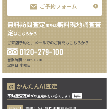
ご予約フォーム
無料訪問査定
無料現地調査査
または
定
はこちらから
ご来店予約と、メールでのご質問もこちらから
0120-279-100
営業時間
9:30～18:30
定休日
水曜日
かんたんAI査定
不動産査定AI
が即査定額をお答えします
無料
売却したい
物件の種別
を選択