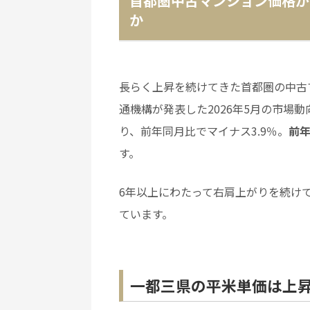
首都圏中古マンション価格が
か
長らく上昇を続けてきた首都圏の中古
通機構が発表した2026年5月の市場動
り、前年同月比でマイナス3.9％。
前年
す。
6年以上にわたって右肩上がりを続け
ています。
一都三県の平米単価は上