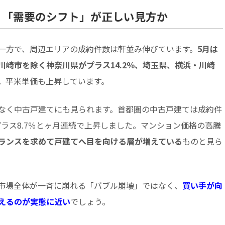
り「需要のシフト」が正しい見方か
一方で、周辺エリアの成約件数は軒並み伸びています。
5月は
・川崎市を除く神奈川県がプラス14.2％、埼玉県、横浜・川崎
。平米単価も上昇しています。
なく中古戸建てにも見られます。首都圏の中古戸建ては成約件
プラス8.7％とヶ月連続で上昇しました。マンション価格の高騰
ランスを求めて戸建てへ目を向ける層が増えている
ものと見ら
市場全体が一斉に崩れる「バブル崩壊」ではなく、
買い手が向
えるのが実態に近い
でしょう。