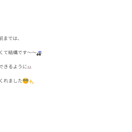
前までは、
くて結構です～～
できるように
くれました