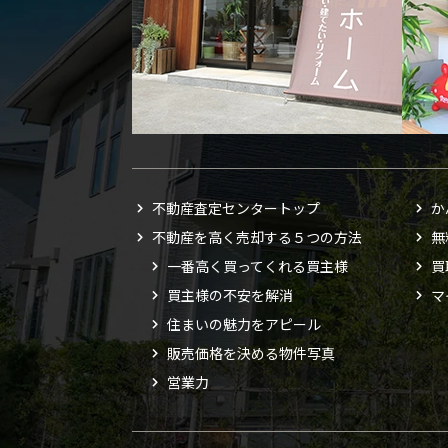
不動産査定センタートップ
か
不動産を高く売却する５つの方法
無
一番高く買ってくれる買主様
買
買主様の不安を解消
マ
住まいの魅力をアピール
販売価格を決める物件写真
営業力