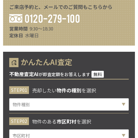
ご来店予約と、メールでのご質問もこちらから
0120-279-100
営業時間
9:30～18:30
定休日
水曜日
かんたんAI査定
不動産査定AI
が即査定額をお答えします
無料
売却したい
物件の種別
を選択
物件のある
市区町村
を選択