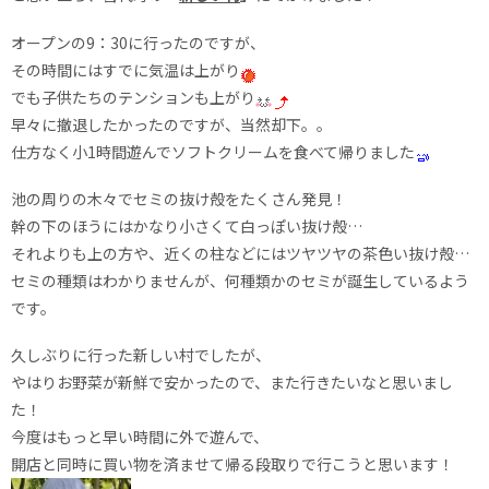
オープンの9：30に行ったのですが、
その時間にはすでに気温は上がり
でも子供たちのテンションも上がり
早々に撤退したかったのですが、当然却下。。
仕方なく小1時間遊んでソフトクリームを食べて帰りました
池の周りの木々でセミの抜け殻をたくさん発見！
幹の下のほうにはかなり小さくて白っぽい抜け殻…
それよりも上の方や、近くの柱などにはツヤツヤの茶色い抜け殻…
セミの種類はわかりませんが、何種類かのセミが誕生しているよう
です。
久しぶりに行った新しい村でしたが、
やはりお野菜が新鮮で安かったので、また行きたいなと思いまし
た！
今度はもっと早い時間に外で遊んで、
開店と同時に買い物を済ませて帰る段取りで行こうと思います！