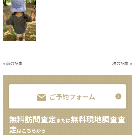
«
前の記事
次の記事
»
ご予約フォーム
無料訪問査定
無料現地調査査
または
定
はこちらから