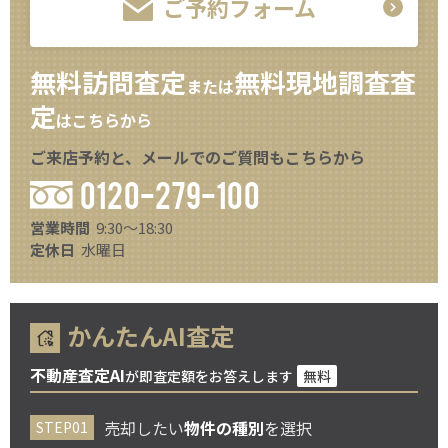
ご予約フォーム
無料訪問査定
無料現地調査査
または
定
はこちらから
ご来店予約と、メールでのご質問もこちらから
0120-279-100
営業時間
9:30～18:30
定休日
水曜日
かんたんAI査定
不動産査定AI
が即査定額をお答えします
無料
売却したい
物件の種別
を選択