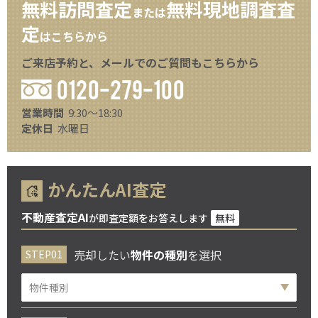
無料訪問査定
無料現地調査査
または
定
はこちらから
ご来店予約と、メールでのご質問もこちらから
0120-279-100
営業時間
9:30～18:30
定休日
水曜日
かんたんAI査定
不動産査定AI
が即査定額をお答えします
無料
売却したい
物件の種別
を選択