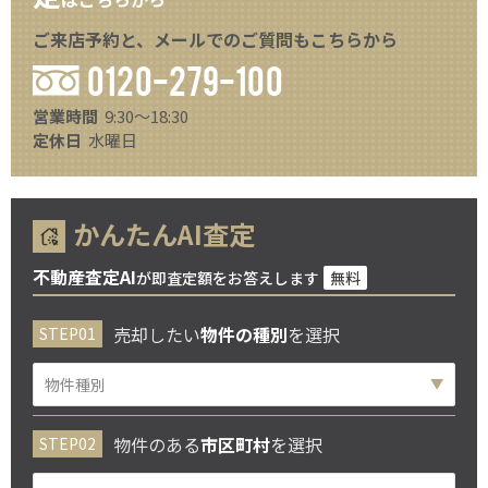
ご来店予約と、メールでのご質問もこちらから
0120-279-100
営業時間
9:30～18:30
定休日
水曜日
かんたんAI査定
不動産査定AI
が即査定額をお答えします
無料
売却したい
物件の種別
を選択
物件のある
市区町村
を選択