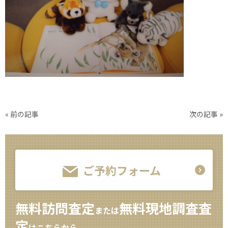
«
前の記事
次の記事
»
ご予約フォーム
無料訪問査定
無料現地調査査
または
定
はこちらから