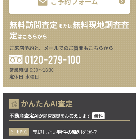
ご予約フォーム
無料訪問査定
無料現地調査査
または
定
はこちらから
ご来店予約と、メールでのご質問もこちらから
0120-279-100
営業時間
9:30～18:30
定休日
水曜日
かんたんAI査定
不動産査定AI
が即査定額をお答えします
無料
売却したい
物件の種別
を選択