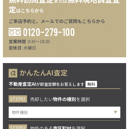
または
定
はこちらから
ご来店予約と、メールでのご質問もこちらから
0120-279-100
営業時間
9:30～18:30
定休日
水曜日
かんたんAI査定
不動産査定AI
が即査定額をお答えします
無料
売却したい
物件の種別
を選択
物件のある
市区町村
を選択