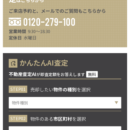
ご来店予約と、メールでのご質問もこちらから
0120-279-100
営業時間
9:30～18:30
定休日
水曜日
かんたんAI査定
不動産査定AI
が即査定額をお答えします
無料
売却したい
物件の種別
を選択
物件のある
市区町村
を選択