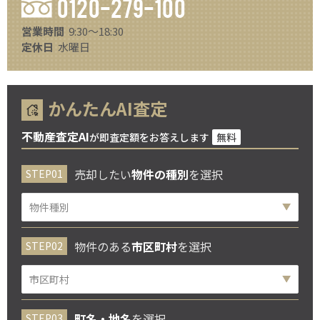
0120-279-100
営業時間
9:30～18:30
定休日
水曜日
かんたんAI査定
不動産査定AI
が即査定額をお答えします
無料
売却したい
物件の種別
を選択
物件のある
市区町村
を選択
町名・地名
を選択