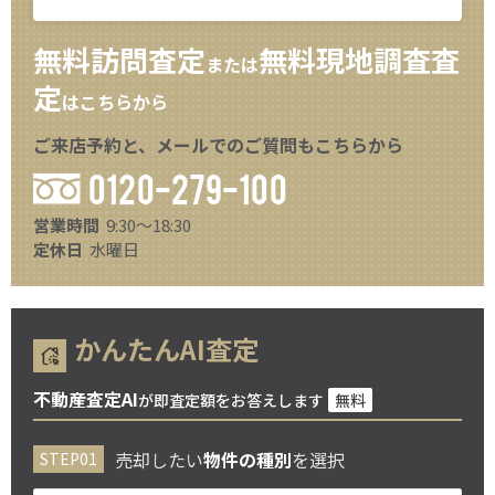
無料訪問査定
無料現地調査査
または
定
はこちらから
ご来店予約と、メールでのご質問もこちらから
0120-279-100
営業時間
9:30～18:30
定休日
水曜日
かんたんAI査定
不動産査定AI
が即査定額をお答えします
無料
売却したい
物件の種別
を選択