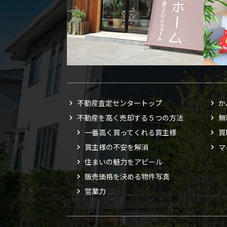
不動産査定センタートップ
か
不動産を高く売却する５つの方法
無
一番高く買ってくれる買主様
買
買主様の不安を解消
マ
住まいの魅力をアピール
販売価格を決める物件写真
営業力