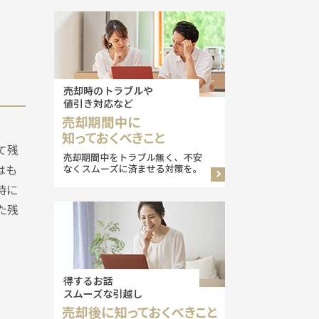
て残
はも
時に
た残