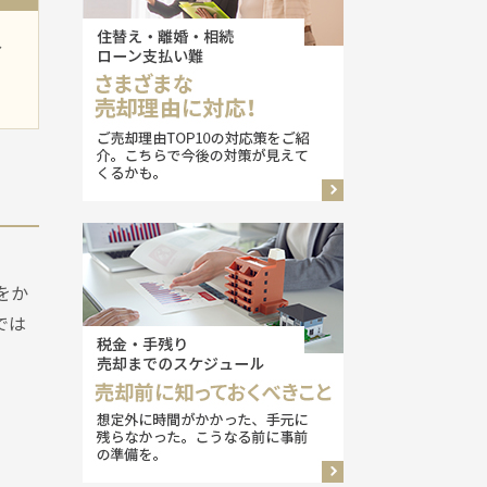
分
をか
では