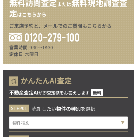
無料訪問査定
無料現地調査査
または
定
はこちらから
ご来店予約と、メールでのご質問もこちらから
0120-279-100
営業時間
9:30～18:30
定休日
水曜日
かんたんAI査定
不動産査定AI
が即査定額をお答えします
無料
売却したい
物件の種別
を選択