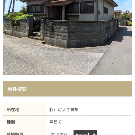
物件概要
所在地
杉戸町大字鷲巣
種別
戸建て
1
成約時期
2024年8月
売却まで
ヵ月