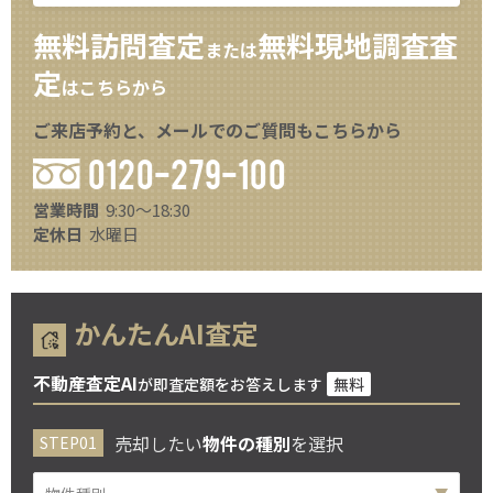
無料訪問査定
無料現地調査査
または
定
はこちらから
ご来店予約と、メールでのご質問もこちらから
0120-279-100
営業時間
9:30～18:30
定休日
水曜日
かんたんAI査定
不動産査定AI
が即査定額をお答えします
無料
売却したい
物件の種別
を選択